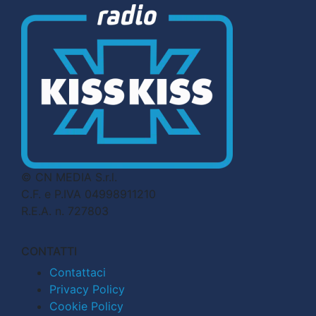
© CN MEDIA S.r.l.
C.F. e P.IVA 04998911210
R.E.A. n. 727803
CONTATTI
Contattaci
Privacy Policy
Cookie Policy