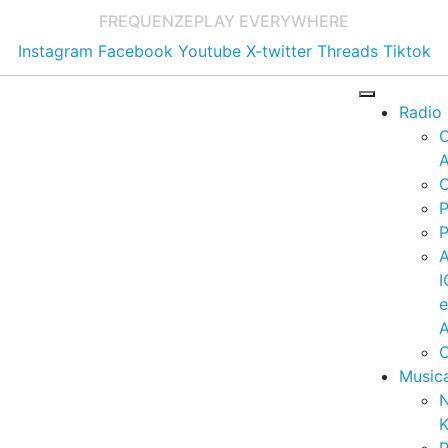
FREQUENZE
PLAY EVERYWHERE
Instagram
Facebook
Youtube
X-twitter
Threads
Tiktok
Radio
A
C
P
P
I
A
C
Music
K