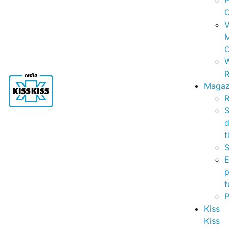
P
C
V
C
R
Magaz
R
S
t
S
p
t
Kiss
Kiss