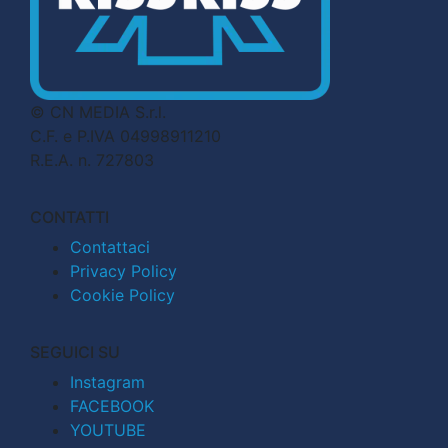
© CN MEDIA S.r.l.
C.F. e P.IVA 04998911210
R.E.A. n. 727803
CONTATTI
Contattaci
Privacy Policy
Cookie Policy
SEGUICI SU
Instagram
FACEBOOK
YOUTUBE