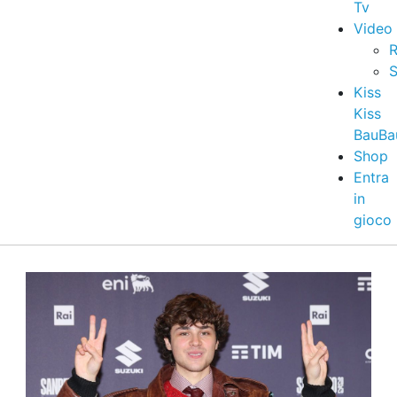
Tv
Video
R
S
Kiss
Kiss
BauBa
Shop
Entra
in
gioco