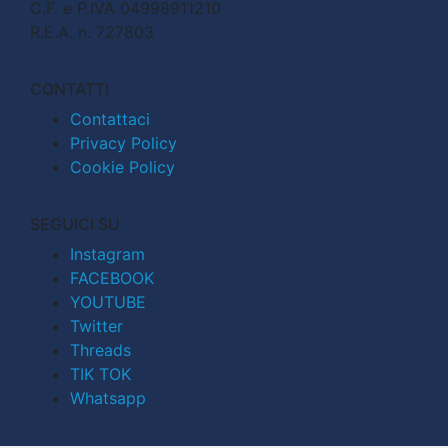
C.F. e P.IVA 04998911210
R.E.A. n. 727803
CONTATTI
Contattaci
Privacy Policy
Cookie Policy
SEGUICI SU
Instagram
FACEBOOK
YOUTUBE
Twitter
Threads
TIK TOK
Whatsapp