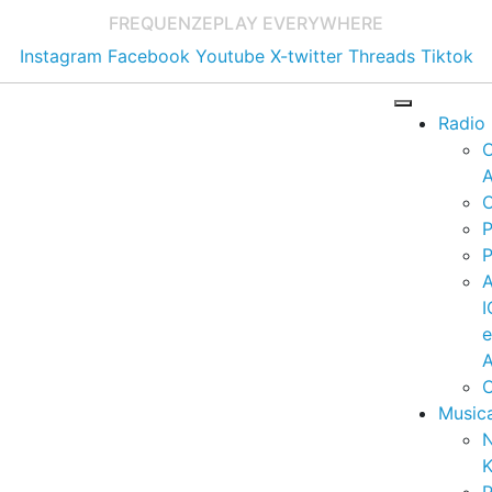
FREQUENZE
PLAY EVERYWHERE
Instagram
Facebook
Youtube
X-twitter
Threads
Tiktok
Radio
A
C
P
P
I
A
C
Music
K