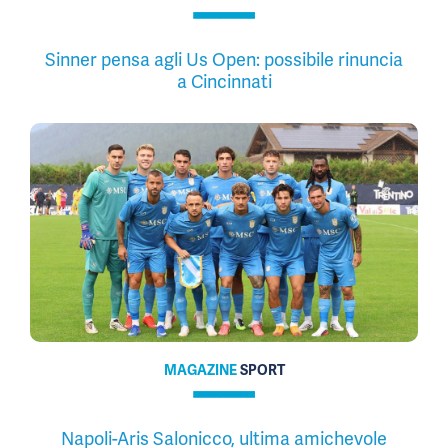
Sinner pensa agli Us Open: possibile rinuncia
a Cincinnati
MAGAZINE
SPORT
Napoli-Aris Salonicco, ultima amichevole