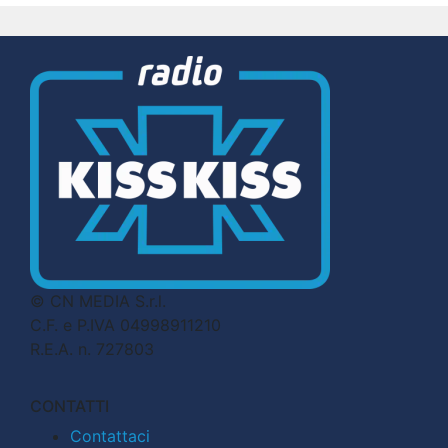
© CN MEDIA S.r.l.
C.F. e P.IVA 04998911210
R.E.A. n. 727803
CONTATTI
Contattaci