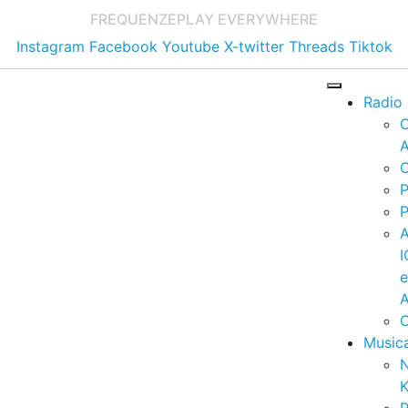
FREQUENZE
PLAY EVERYWHERE
Instagram
Facebook
Youtube
X-twitter
Threads
Tiktok
Radio
A
C
P
P
I
A
C
Music
K