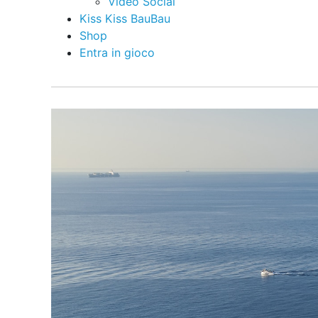
Video Social
Kiss Kiss BauBau
Shop
Entra in gioco