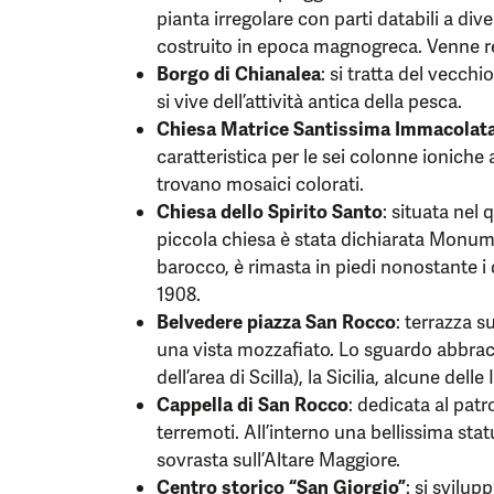
pianta irregolare con parti databili a dive
costruito in epoca magnogreca. Venne re
Borgo di Chianalea
: si tratta del vecch
si vive dell’attività antica della pesca.
Chiesa Matrice Santissima Immacolat
caratteristica per le sei colonne ioniche al
trovano mosaici colorati.
Chiesa dello Spirito Santo
: situata nel
piccola chiesa è stata dichiarata Monume
barocco, è rimasta in piedi nonostante i 
1908.
Belvedere piazza San Rocco
: terrazza s
una vista mozzafiato. Lo sguardo abbrac
dell’area di Scilla), la Sicilia, alcune delle
Cappella di San Rocco
: dedicata al patr
terremoti. All’interno una bellissima st
sovrasta sull’Altare Maggiore.
Centro storico “San Giorgio”
: si svilup