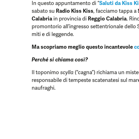
In questo appuntamento di “
Saluti da Kiss K
sabato su
Radio Kiss Kiss
, facciamo tappa a
Calabria
in provincia di
Reggio Calabria
. Rin
promontorio all’ingresso settentrionale dello S
miti e di leggende.
Ma scopriamo meglio questo incantevole
c
Perché si chiama così?
Il toponimo
scylla
(“cagna”) richiama un miste
responsabile di tempeste scatenatesi sul mare
naufraghi.