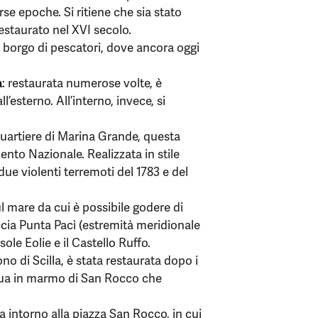
rse epoche. Si ritiene che sia stato
staurato nel XVI secolo.
io borgo di pescatori, dove ancora oggi
a
: restaurata numerose volte, è
l’esterno. All’interno, invece, si
 quartiere di Marina Grande, questa
nto Nazionale. Realizzata in stile
due violenti terremoti del 1783 e del
ul mare da cui è possibile godere di
cia Punta Pacì (estremità meridionale
 Isole Eolie e il Castello Ruffo.
ono di Scilla, è stata restaurata dopo i
atua in marmo di San Rocco che
pa intorno alla piazza San Rocco, in cui