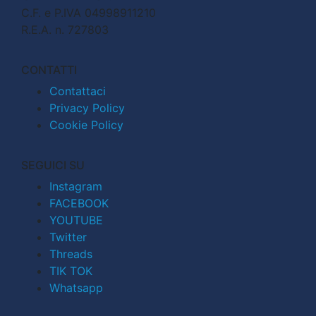
C.F. e P.IVA 04998911210
R.E.A. n. 727803
CONTATTI
Contattaci
Privacy Policy
Cookie Policy
SEGUICI SU
Instagram
FACEBOOK
YOUTUBE
Twitter
Threads
TIK TOK
Whatsapp