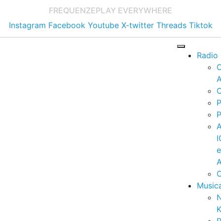
FREQUENZE
PLAY EVERYWHERE
Instagram
Facebook
Youtube
X-twitter
Threads
Tiktok
Radio
A
C
P
P
I
A
C
Music
K