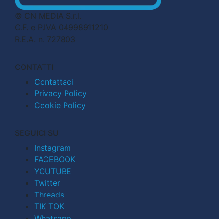
© CN MEDIA S.r.l.
C.F. e P.IVA 04998911210
R.E.A. n. 727803
CONTATTI
Contattaci
Privacy Policy
Cookie Policy
SEGUICI SU
Instagram
FACEBOOK
YOUTUBE
Twitter
Threads
TIK TOK
Whatsapp