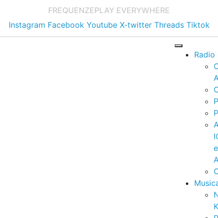
FREQUENZE
PLAY EVERYWHERE
Instagram
Facebook
Youtube
X-twitter
Threads
Tiktok
Radio
A
C
P
P
I
A
C
Music
K