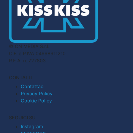
© CN MEDIA S.r.l.
C.F. e P.IVA 04998911210
R.E.A. n. 727803
CONTATTI
Contattaci
Privacy Policy
Cookie Policy
SEGUICI SU
Instagram