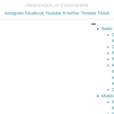
FREQUENZE
PLAY EVERYWHERE
Instagram
Facebook
Youtube
X-twitter
Threads
Tiktok
Radio
A
C
P
P
I
A
C
Music
K