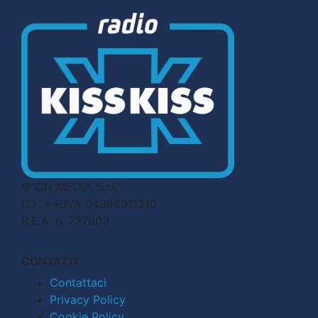
© CN MEDIA S.r.l.
C.F. e P.IVA 04998911210
R.E.A. n. 727803
CONTATTI
Contattaci
Privacy Policy
Cookie Policy