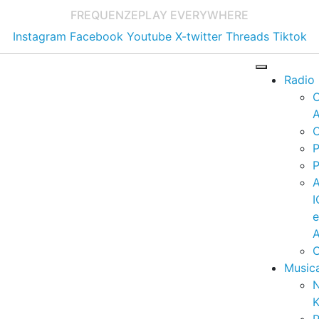
FREQUENZE
PLAY EVERYWHERE
Instagram
Facebook
Youtube
X-twitter
Threads
Tiktok
Radio
A
C
P
P
I
A
C
Music
K