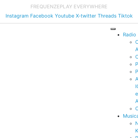
FREQUENZE
PLAY EVERYWHERE
Instagram
Facebook
Youtube
X-twitter
Threads
Tiktok
Radio
A
C
P
P
I
A
C
Music
K