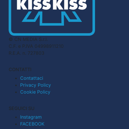
© CN MEDIA S.r.l.
C.F. e P.IVA 04998911210
R.E.A. n. 727803
CONTATTI
Contattaci
Privacy Policy
Cookie Policy
SEGUICI SU
Instagram
FACEBOOK