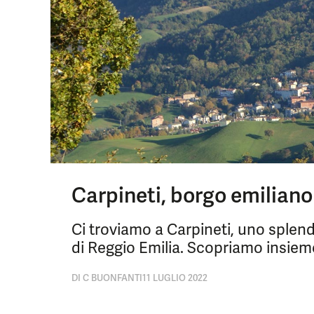
Carpineti, borgo emiliano 
Ci troviamo a Carpineti, uno splen
di Reggio Emilia. Scopriamo insieme l
DI
C BUONFANTI
11 LUGLIO 2022