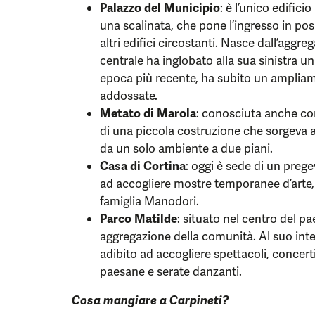
Palazzo del Municipio
: è l’unico edifici
una scalinata, che pone l’ingresso in posi
altri edifici circostanti. Nasce dall’aggre
centrale ha inglobato alla sua sinistra una
epoca più recente, ha subito un amplia
addossate.
Metato di Marola
: conosciuta anche com
di una piccola costruzione che sorgeva
da un solo ambiente a due piani.
Casa di Cortina
: oggi è sede di un prege
ad accogliere mostre temporanee d’arte
famiglia Manodori.
Parco Matilde
: situato nel centro del pa
aggregazione della comunità. Al suo int
adibito ad accogliere spettacoli, concerti
paesane e serate danzanti.
Cosa mangiare a Carpineti?