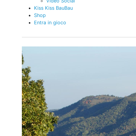
Video Social
Kiss Kiss BauBau
Shop
Entra in gioco