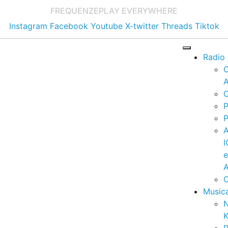
FREQUENZE
PLAY EVERYWHERE
Instagram
Facebook
Youtube
X-twitter
Threads
Tiktok
Radio
A
C
P
P
I
A
C
Music
K