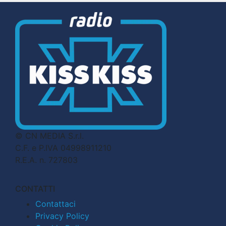
© CN MEDIA S.r.l.
C.F. e P.IVA 04998911210
R.E.A. n. 727803
CONTATTI
Contattaci
Privacy Policy