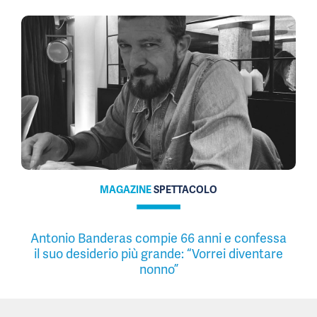
MAGAZINE
SPETTACOLO
Antonio Banderas compie 66 anni e confessa
il suo desiderio più grande: “Vorrei diventare
nonno”