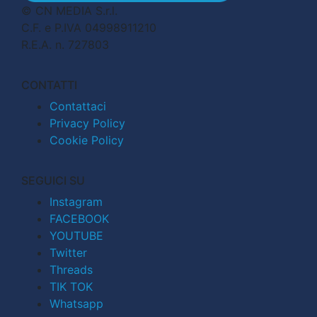
© CN MEDIA S.r.l.
C.F. e P.IVA 04998911210
R.E.A. n. 727803
CONTATTI
Contattaci
Privacy Policy
Cookie Policy
SEGUICI SU
Instagram
FACEBOOK
YOUTUBE
Twitter
Threads
TIK TOK
Whatsapp