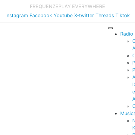
FREQUENZE
PLAY EVERYWHERE
Instagram
Facebook
Youtube
X-twitter
Threads
Tiktok
Radio
A
C
P
P
I
A
C
Music
K