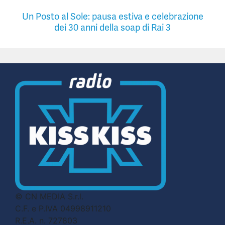
Un Posto al Sole: pausa estiva e celebrazione
dei 30 anni della soap di Rai 3
© CN MEDIA S.r.l.
C.F. e P.IVA 04998911210
R.E.A. n. 727803