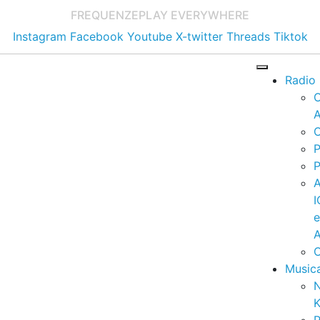
FREQUENZE
PLAY EVERYWHERE
Instagram
Facebook
Youtube
X-twitter
Threads
Tiktok
Radio
A
C
P
P
I
A
C
Music
K