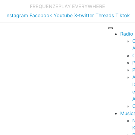
FREQUENZE
PLAY EVERYWHERE
Instagram
Facebook
Youtube
X-twitter
Threads
Tiktok
Radio
A
C
P
P
I
A
C
Music
K