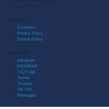
C.F. e P.IVA 04998911210
R.E.A. n. 727803
CONTATTI
Contattaci
Privacy Policy
Cookie Policy
SEGUICI SU
Instagram
FACEBOOK
YOUTUBE
Twitter
Threads
TIK TOK
Whatsapp