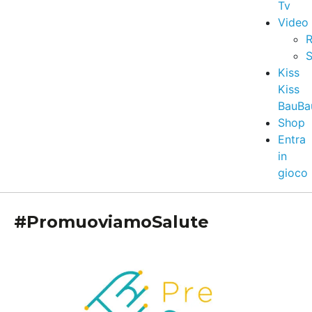
Tv
Video
R
S
Kiss
Kiss
BauBa
Shop
Entra
in
gioco
#PromuoviamoSalute