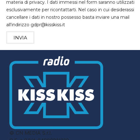
materia di privacy. I dati immessi nel form saranno utilizzati
esclusivamente per ricontattarti. Nel caso in cui desiderassi
cancellare i dati in nostro possesso basta inviare una mail
all'indirizzo gdpr@kisskiss.it
INVIA
© CN MEDIA S.r.l.