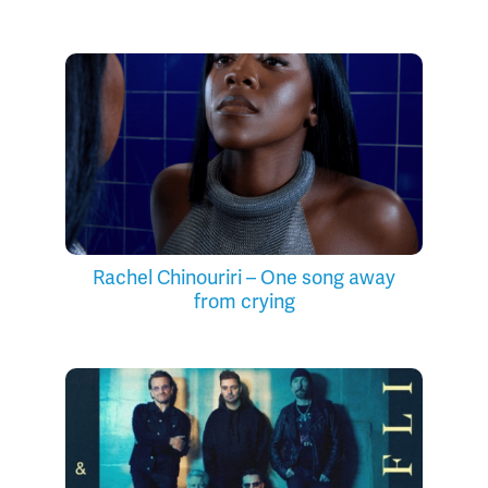
Rachel Chinouriri – One song away
from crying