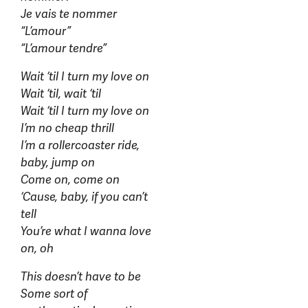
Je vais te nommer
“L’amour”
“L’amour tendre”
Wait ‘til I turn my love on
Wait ‘til, wait ‘til
Wait ‘til I turn my love on
I’m no cheap thrill
I’m a rollercoaster ride,
baby, jump on
Come on, come on
‘Cause, baby, if you can’t
tell
You’re what I wanna love
on, oh
This doesn’t have to be
Some sort of