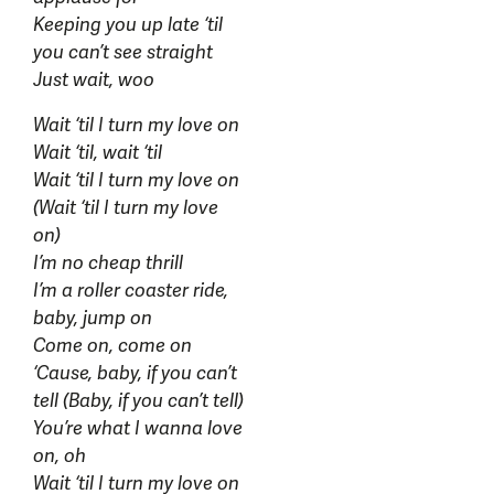
Keeping you up late ‘til
you can’t see straight
Just wait, woo
Wait ‘til I turn my love on
Wait ‘til, wait ‘til
Wait ‘til I turn my love on
(Wait ‘til I turn my love
on)
I’m no cheap thrill
I’m a roller coaster ride,
baby, jump on
Come on, come on
‘Cause, baby, if you can’t
tell (Baby, if you can’t tell)
You’re what I wanna love
on, oh
Wait ‘til I turn my love on