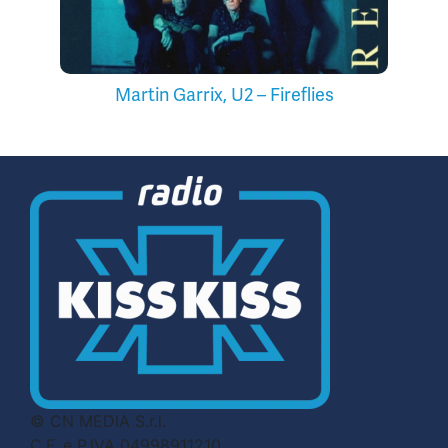
Martin Garrix, U2 – Fireflies
© CN MEDIA S.r.l.
C.F. e P.IVA 04998911210