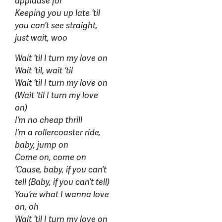
applause for
Keeping you up late ‘til
you can’t see straight,
just wait, woo
Wait ‘til I turn my love on
Wait ‘til, wait ‘til
Wait ‘til I turn my love on
(Wait ‘til I turn my love
on)
I’m no cheap thrill
I’m a rollercoaster ride,
baby, jump on
Come on, come on
‘Cause, baby, if you can’t
tell (Baby, if you can’t tell)
You’re what I wanna love
on, oh
Wait ‘til I turn my love on