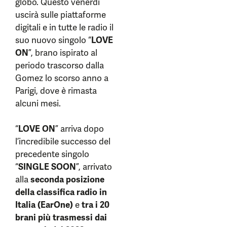
globo. Questo venerdì
uscirà sulle piattaforme
digitali e in tutte le radio il
suo nuovo singolo “
LOVE
ON
”, brano ispirato al
periodo trascorso dalla
Gomez lo scorso anno a
Parigi, dove è rimasta
alcuni mesi.
“
LOVE ON
” arriva dopo
l’incredibile successo del
precedente singolo
“
SINGLE SOON
”, arrivato
alla
seconda posizione
della classifica radio in
Italia (EarOne)
e
tra i 20
brani più trasmessi dai