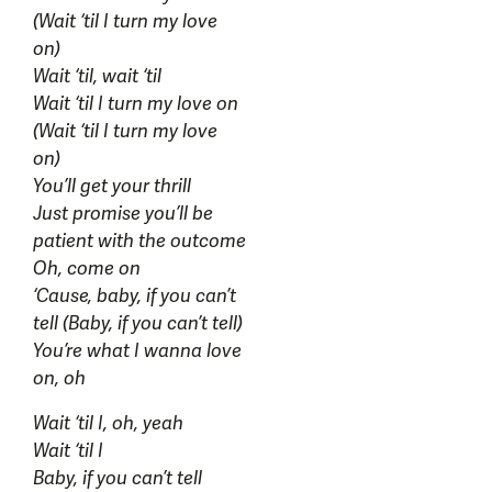
(Wait ‘til I turn my love
on)
Wait ‘til, wait ‘til
Wait ‘til I turn my love on
(Wait ‘til I turn my love
on)
You’ll get your thrill
Just promise you’ll be
patient with the outcome
Oh, come on
‘Cause, baby, if you can’t
tell (Baby, if you can’t tell)
You’re what I wanna love
on, oh
Wait ‘til I, oh, yeah
Wait ‘til I
Baby, if you can’t tell