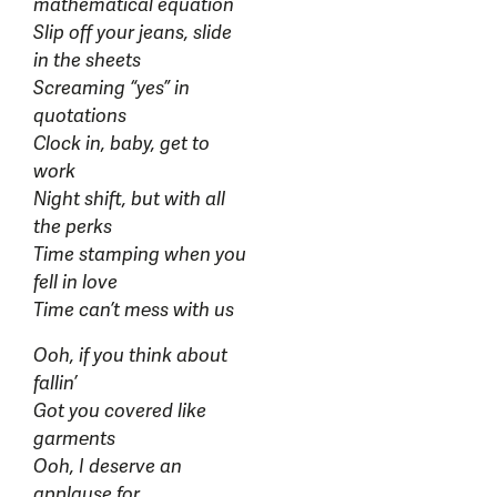
mathematical equation
Slip off your jeans, slide
in the sheets
Screaming “yes” in
quotations
Clock in, baby, get to
work
Night shift, but with all
the perks
Time stamping when you
fell in love
Time can’t mеss with us
Ooh, if you think about
fallin’
Got you covered like
garmеnts
Ooh, I deserve an
applause for