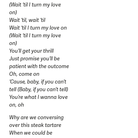
(Wait ‘til I turn my love
on)
Wait ‘til, wait ‘til
Wait ‘til I turn my love on
(Wait ‘til I turn my love
on)
You’ll get your thrill
Just promise you’ll be
patient with the outcome
Oh, come on
‘Cause, baby, if you can’t
tell (Baby, if you can’t tell)
You’re what I wanna love
on, oh
Why are we conversing
over this steak tartare
When we could be