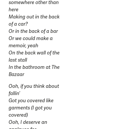
somewhere other than
here
Making out in the back
of a car?
Or in the back of a bar
Or we could make a
memoir, yeah
On the back wall of the
last stall
In the bathroom at The
Bazaar
Ooh, if you think about
fallin’
Got you covered like
garments (I got you
covered)
Ooh, I deserve an