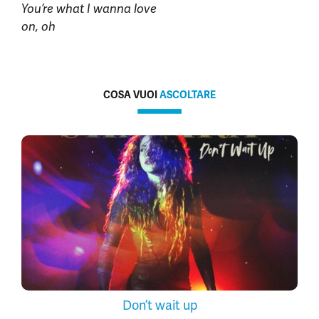
You’re what I wanna love
on, oh
COSA VUOI
ASCOLTARE
Don’t wait up