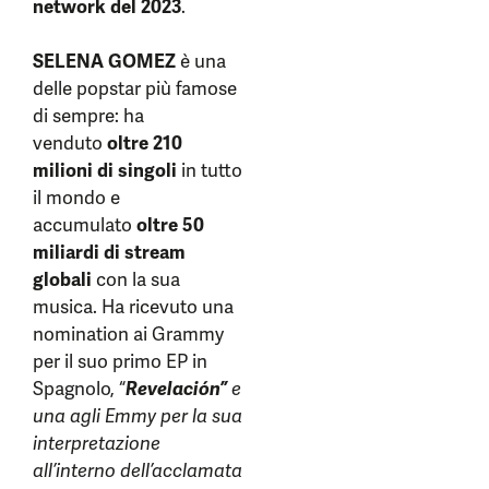
network del 2023
.
SELENA GOMEZ
è una
delle popstar più famose
di sempre: ha
venduto
oltre 210
milioni di singoli
in tutto
il mondo e
accumulato
oltre 50
miliardi di stream
globali
con la sua
musica. Ha ricevuto una
nomination ai Grammy
per il suo primo EP in
Spagnolo, “
Revelación”
e
una agli Emmy per la sua
interpretazione
all’interno dell’acclamata