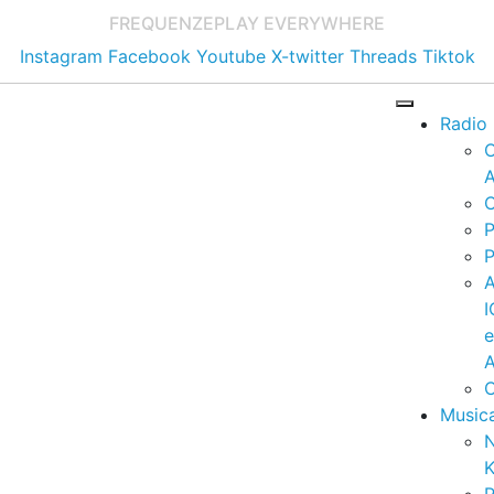
FREQUENZE
PLAY EVERYWHERE
Instagram
Facebook
Youtube
X-twitter
Threads
Tiktok
Radio
A
C
P
P
I
A
C
Music
K