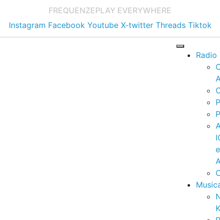
FREQUENZE
PLAY EVERYWHERE
Instagram
Facebook
Youtube
X-twitter
Threads
Tiktok
Radio
A
C
P
P
I
A
C
Music
K