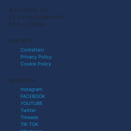
© CN MEDIA S.r.l.
C.F. e P.IVA 04998911210
R.E.A. n. 727803
CONTATTI
Contattaci
Privacy Policy
Cookie Policy
SEGUICI SU
Instagram
FACEBOOK
YOUTUBE
Twitter
Threads
TIK TOK