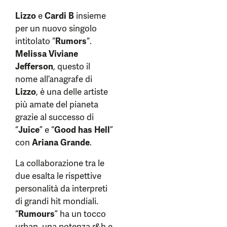
Lizzo
e
Cardi B
insieme
per un nuovo singolo
intitolato “
Rumors
“.
Melissa Viviane
Jefferson
, questo il
nome all’anagrafe di
Lizzo
, è una delle artiste
più amate del pianeta
grazie al successo di
“
Juice
” e “
Good has Hell
”
con
Ariana Grande
.
La collaborazione tra le
due esalta le rispettive
personalità da interpreti
di grandi hit mondiali.
“
Rumours
” ha un tocco
urban, una potenza r&b e