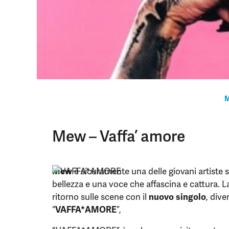
M
Mew – Vaffa’ amore
Mew
è sicuramente una delle giovani artiste s
bellezza e una voce che affascina e cattura. L
ritorno sulle scene con il
nuovo singolo
, dive
“
VAFFA*AMORE
”,