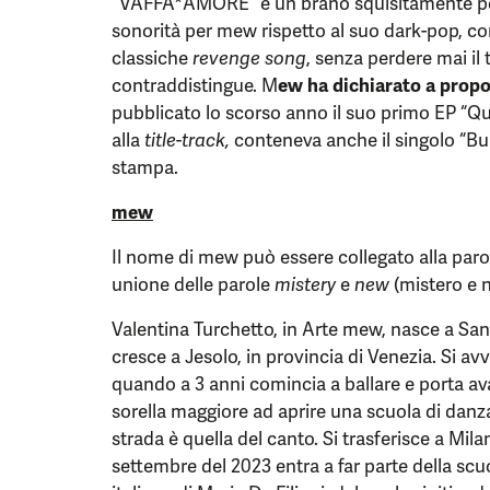
“VAFFA*AMORE” è un brano squisitamente p
sonorità per mew rispetto al suo dark-pop, co
classiche
revenge song
, senza perdere mai il 
contraddistingue. M
ew ha dichiarato a propo
pubblicato lo scorso anno il suo primo EP “Qu
alla
title-track,
conteneva anche il singolo “Buia”
stampa.
mew
Il nome di mew può essere collegato alla paro
unione delle parole
mistery
e
new
(mistero e 
Valentina Turchetto, in Arte mew, nasce a San 
cresce a Jesolo, in provincia di Venezia. Si av
quando a 3 anni comincia a ballare e porta av
sorella maggiore ad aprire una scuola di danz
strada è quella del canto. Si trasferisce a Mil
settembre del 2023 entra a far parte della scuo