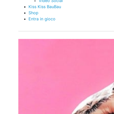
Video Social
Kiss Kiss BauBau
Shop
Entra in gioco