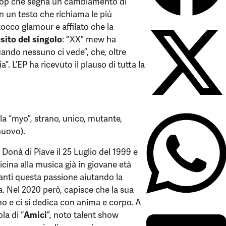
op che segna un cambiamento di
n un testo che richiama le più
tocco glamour e affilato che la
sito del singolo
: “XX” mew ha
ando nessuno ci vede”, che, oltre
. L’EP ha ricevuto il plauso di tutta la
la “myo”, strano, unico, mutante,
nuovo).
Donà di Piave il 25 Luglio del 1999 e
vicina alla musica già in giovane età
anti questa passione aiutando la
a. Nel 2020 però, capisce che la sua
ano e ci si dedica con anima e corpo. A
la di “
Amici
”, noto talent show