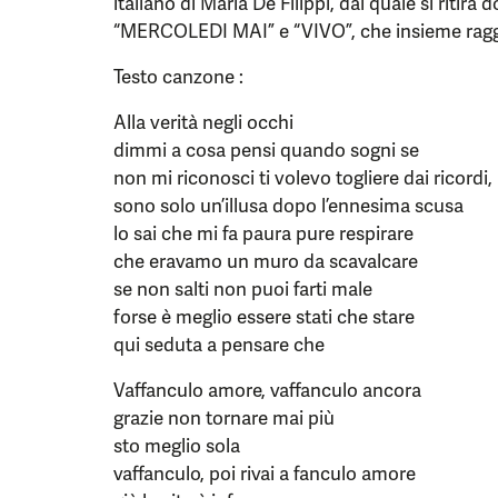
italiano di Maria De Filippi, dal quale si ritir
“MERCOLEDI MAI” e “VIVO”, che insieme raggi
Testo canzone :
Alla verità negli occhi
dimmi a cosa pensi quando sogni se
non mi riconosci ti volevo togliere dai ricordi
sono solo un’illusa dopo l’ennesima scusa
lo sai che mi fa paura pure respirare
che eravamo un muro da scavalcare
se non salti non puoi farti male
forse è meglio essere stati che stare
qui seduta a pensare che
Vaffanculo amore, vaffanculo ancora
grazie non tornare mai più
sto meglio sola
vaffanculo, poi rivai a fanculo amore