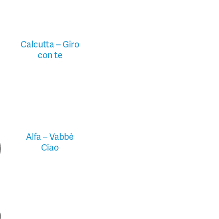
Calcutta – Giro
con te
Alfa – Vabbè
Ciao