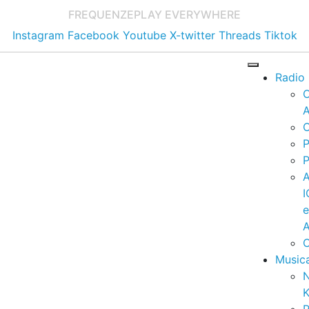
FREQUENZE
PLAY EVERYWHERE
Instagram
Facebook
Youtube
X-twitter
Threads
Tiktok
Radio
A
C
P
P
I
A
C
Music
K