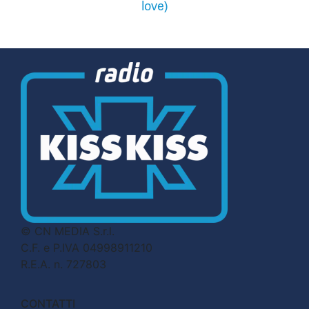
love)
© CN MEDIA S.r.l.
C.F. e P.IVA 04998911210
R.E.A. n. 727803
CONTATTI