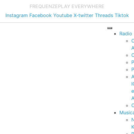
FREQUENZE
PLAY EVERYWHERE
Instagram
Facebook
Youtube
X-twitter
Threads
Tiktok
Radio
A
C
P
P
I
A
C
Music
K