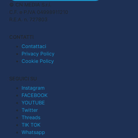
© CN MEDIA S.r.l.
C.F. e P.IVA 04998911210
R.E.A. n. 727803
CONTATTI
Contattaci
Privacy Policy
Cookie Policy
SEGUICI SU
Instagram
FACEBOOK
YOUTUBE
Twitter
Threads
TIK TOK
Whatsapp