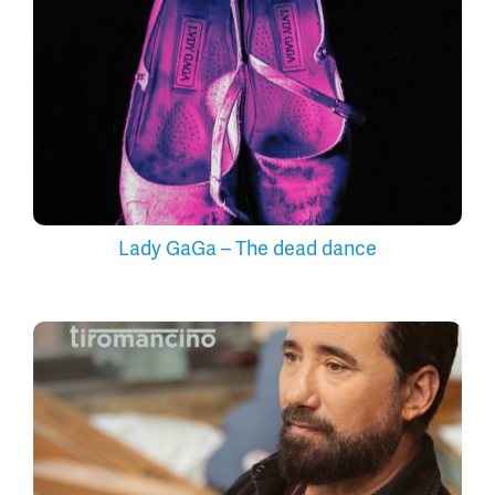
Lady GaGa – The dead dance