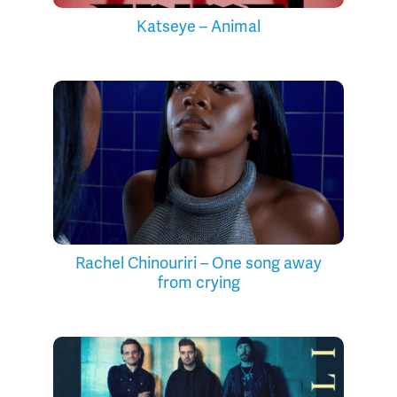
Katseye – Animal
Rachel Chinouriri – One song away
from crying