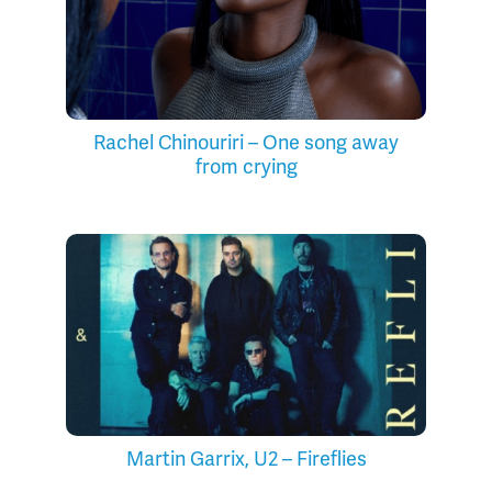
Rachel Chinouriri – One song away
from crying
Martin Garrix, U2 – Fireflies