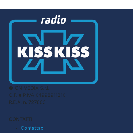
© CN MEDIA S.r.l.
C.F. e P.IVA 04998911210
R.E.A. n. 727803
CONTATTI
Contattaci