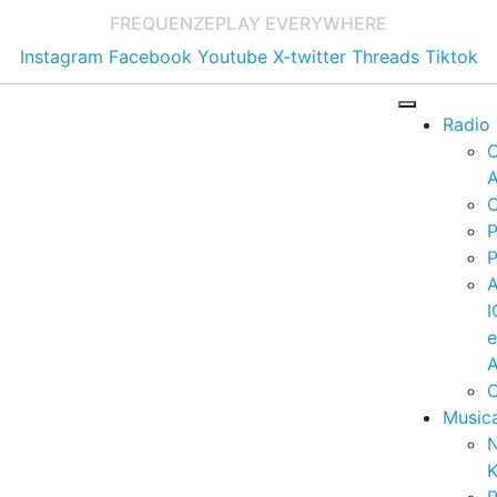
FREQUENZE
PLAY EVERYWHERE
Instagram
Facebook
Youtube
X-twitter
Threads
Tiktok
Radio
A
C
P
P
I
A
C
Music
K