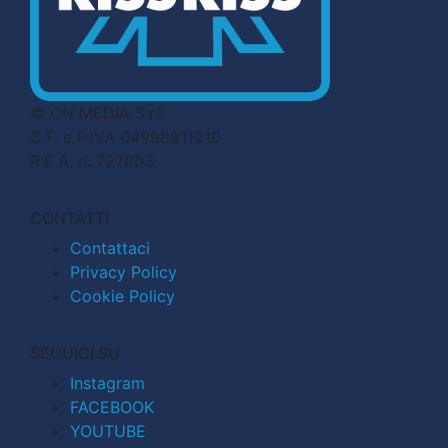
© CN MEDIA S.r.l.
C.F. e P.IVA 04998911210
R.E.A. n. 727803
CONTATTI
Contattaci
Privacy Policy
Cookie Policy
SEGUICI SU
Instagram
FACEBOOK
YOUTUBE