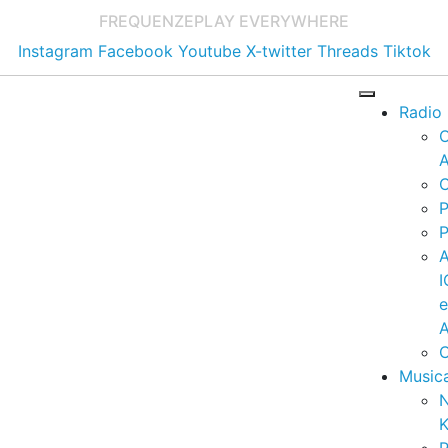
FREQUENZE
PLAY EVERYWHERE
Instagram
Facebook
Youtube
X-twitter
Threads
Tiktok
Radio
A
C
P
P
I
A
C
Music
K