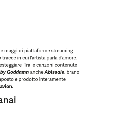
 le maggiori piattaforme streaming
tracce in cui l’artista parla d’amore,
 festeggiare. Tra le canzoni contenute
aby Goddamn
anche
Abissale
, brano
composto e prodotto interamente
avion
.
anai