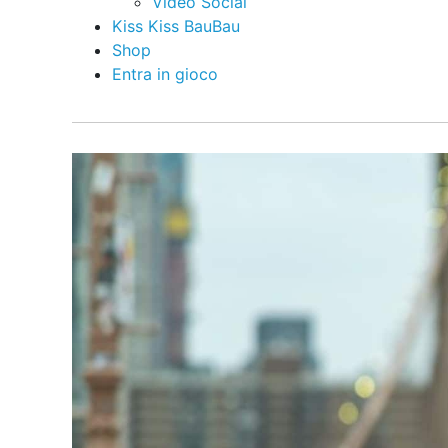
Video Social
Kiss Kiss BauBau
Shop
Entra in gioco