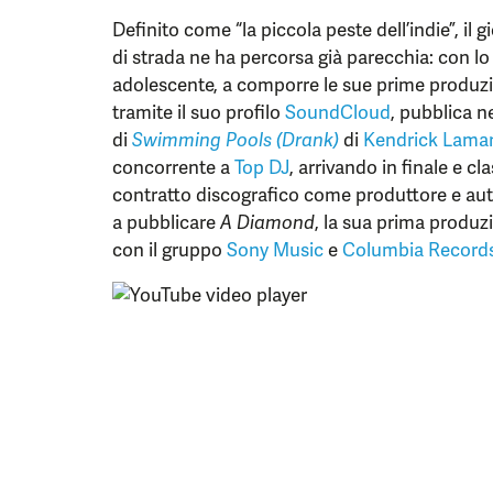
Definito come “la piccola peste dell’indie”, il g
di strada ne ha percorsa già parecchia: con 
adolescente, a comporre le sue prime produzio
tramite il suo profilo
SoundCloud
, pubblica n
di
Swimming Pools (Drank)
di
Kendrick Lama
concorrente a
Top DJ
, arrivando in finale e c
contratto discografico come produttore e aut
a pubblicare
A Diamond
, la sua prima produz
con il gruppo
Sony Music
e
Columbia Records 