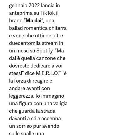
gennaio 2022 lancia in
anteprima su TikTok il
brano “
Ma dai
”, una
ballad romantica chitarra
e voce che ottiene oltre
duecentomila stream in
un mese su Spotify. “Ma
dai è quella canzone che
dovreste dedicare a voi
stessi” dice M.E.R.L.O.T “è
la forza di reagire e
andare avanti con
leggerezza. Io immagino
una figura con una valigia
che guarda la strada
davanti a sé e accenna
un sorriso pur avendo
sulle spalle una