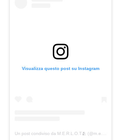
Visualizza questo post su Instagram
Un post condiviso da M.E.R.L.O.T🫂 (@m.e.r.l.o.t_)