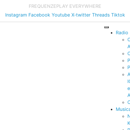
FREQUENZE
PLAY EVERYWHERE
Instagram
Facebook
Youtube
X-twitter
Threads
Tiktok
Radio
A
C
P
P
I
A
C
Music
K