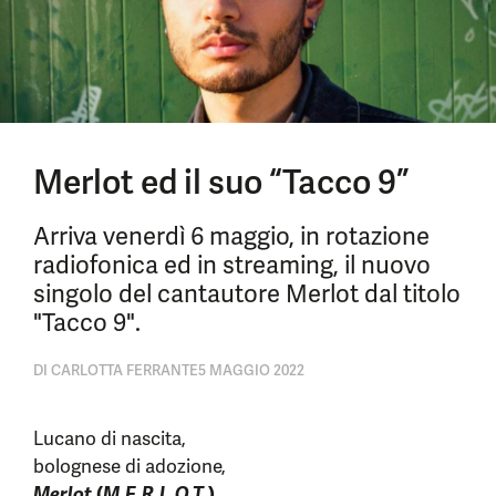
Merlot ed il suo “Tacco 9”
Arriva venerdì 6 maggio, in rotazione
radiofonica ed in streaming, il nuovo
singolo del cantautore Merlot dal titolo
"Tacco 9".
DI
CARLOTTA FERRANTE
5 MAGGIO 2022
Lucano di nascita,
bolognese di adozione,
Merlot
(
M.E.R.L.O.T.
)
,