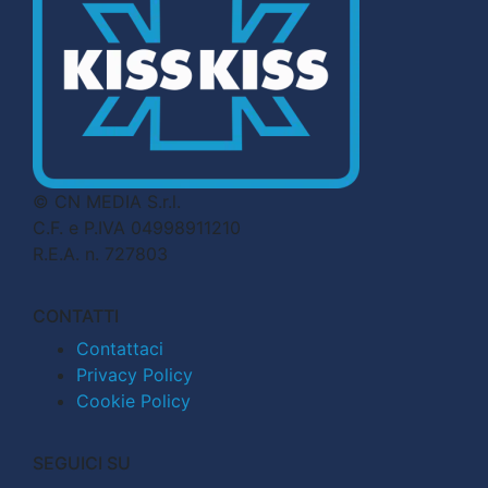
© CN MEDIA S.r.l.
C.F. e P.IVA 04998911210
R.E.A. n. 727803
CONTATTI
Contattaci
Privacy Policy
Cookie Policy
SEGUICI SU