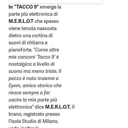
In “TACCO 9”
emerge la
parte più elettronica di
M.E.R.L.O.T
che spesso
viene tenuta nascosta
dietro una cortina di
suoni di chitarra e
pianoforte. “
Come altre
mie canzoni ‘Tacco 9’ è
nostalgica a livello di
suono ma meno triste. Il
pezzo è nato insieme a
Eyem, amico storico che
riesce sempre a far
uscire la mia parte più
elettronica”
dice
M.E.R.L.O.T.
Il
brano, registrato presso
l’Isola Studio di Milano,