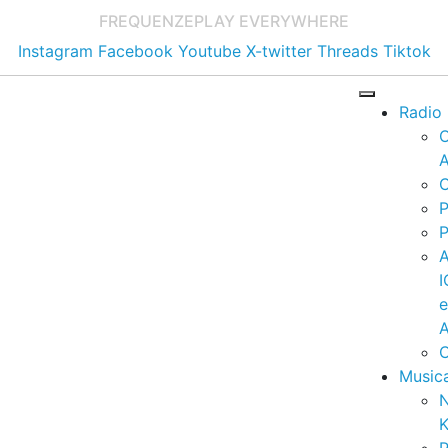
FREQUENZE
PLAY EVERYWHERE
Instagram
Facebook
Youtube
X-twitter
Threads
Tiktok
Radio
A
C
P
P
I
A
C
Music
K