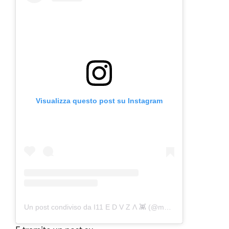
Visualizza questo post su Instagram
Un post condiviso da I11 E D V Z Ʌ 👾 (@meduzamusic)