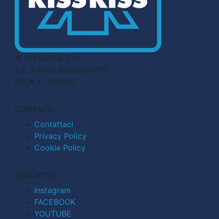
© CN MEDIA S.r.l.
C.F. e P.IVA 04998911210
R.E.A. n. 727803
CONTATTI
Contattaci
Privacy Policy
Cookie Policy
SEGUICI SU
Instagram
FACEBOOK
YOUTUBE