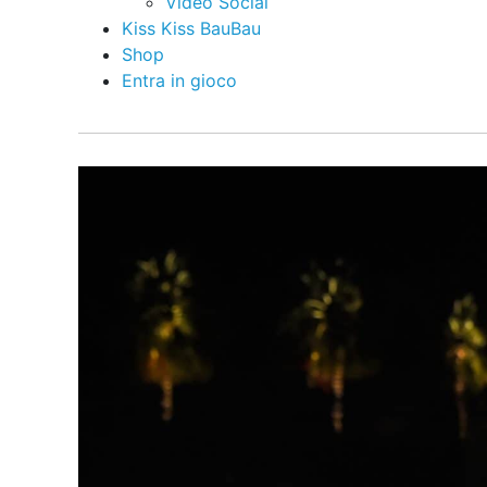
Video Social
Kiss Kiss BauBau
Shop
Entra in gioco