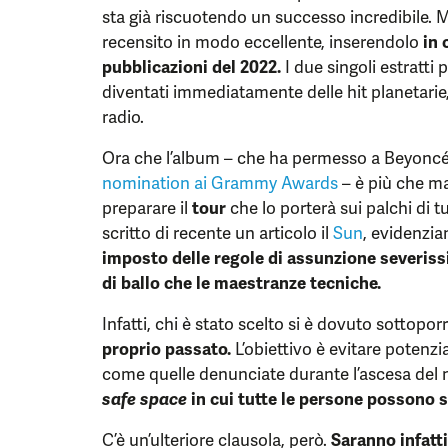
sta già riscuotendo un successo incredibile. M
recensito in modo eccellente, inserendolo
in 
pubblicazioni del 2022.
I due singoli estratti 
diventati immediatamente delle hit planetarie,
radio.
Ora che l’album – che ha permesso a Beyoncé d
nomination ai Grammy Awards
– è più che mai
preparare il
tour
che lo porterà sui palchi di 
scritto di recente un articolo il
Sun
, evidenzia
imposto delle regole di assunzione severissi
di ballo che le maestranze tecniche.
Infatti, chi è stato scelto si è dovuto sottopor
proprio passato.
L’obiettivo è evitare potenzi
come quelle denunciate durante l’ascesa de
safe space
in cui tutte le persone possono se
C’è un’ulteriore clausola, però.
Saranno infatti 