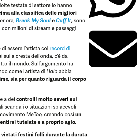
olte testate di settore lo hanno
cima alla classifica delle migliori
per ora,
Break My Soul
e
Cuff It
,
sono
 con milioni di stream e passaggi
i essere l’artista col
record di
 sulla cresta dell’onda, c’è da
tutto il mondo. Sull’argomento ha
ndo come l’artista di
Halo
abbia
me, sia per quanto riguarda il corpo
re a dei
controlli molto severi sul
ali scandali o situazioni spiacevoli
l movimento MeToo, creando così
un
ntirsi tutelate e a proprio agio.
vietati festini folli durante la durata