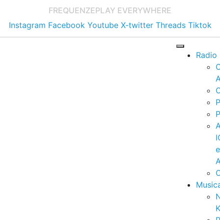
FREQUENZE
PLAY EVERYWHERE
Instagram
Facebook
Youtube
X-twitter
Threads
Tiktok
Radio
A
C
P
P
I
A
C
Music
K