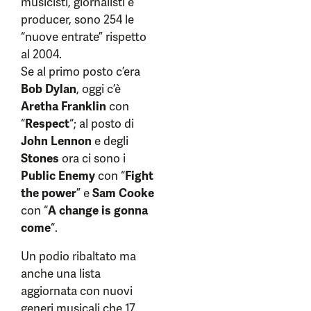
musicisti, giornalisti e
producer, sono 254 le
“nuove entrate” rispetto
al 2004.
Se al primo posto c’era
Bob Dylan
, oggi c’è
Aretha Franklin
con
“
Respect
“; al posto di
John Lennon
e degli
Stones
ora ci sono i
Public Enemy
con “
Fight
the power
” e
Sam Cooke
con “
A change is gonna
come
“.
Un podio ribaltato ma
anche una lista
aggiornata con nuovi
generi musicali che 17