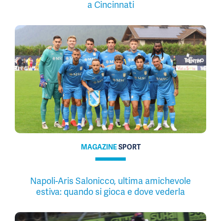
a Cincinnati
MAGAZINE
SPORT
Napoli-Aris Salonicco, ultima amichevole
estiva: quando si gioca e dove vederla