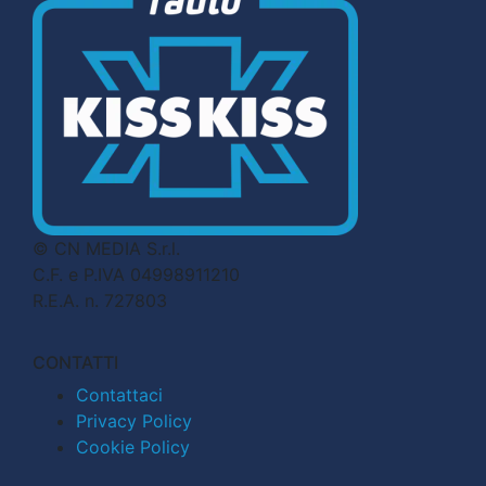
© CN MEDIA S.r.l.
C.F. e P.IVA 04998911210
R.E.A. n. 727803
CONTATTI
Contattaci
Privacy Policy
Cookie Policy