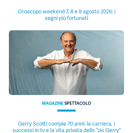
Oroscopo weekend 7, 8 e 9 agosto 2026: i
segni più fortunati
MAGAZINE
SPETTACOLO
Gerry Scotti compie 70 anni: la carriera, i
successi in tv e la vita privata dello “zio Gerry”