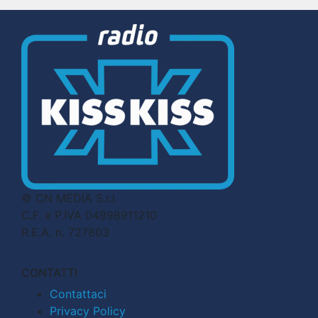
© CN MEDIA S.r.l.
C.F. e P.IVA 04998911210
R.E.A. n. 727803
CONTATTI
Contattaci
Privacy Policy