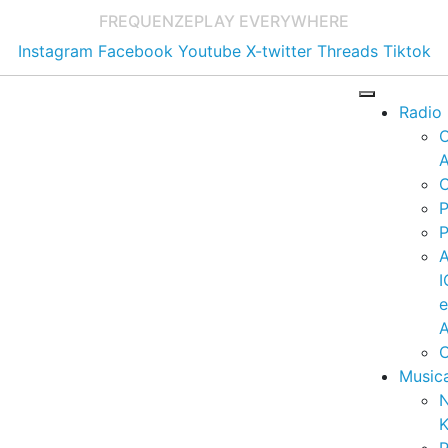
FREQUENZE
PLAY EVERYWHERE
Instagram
Facebook
Youtube
X-twitter
Threads
Tiktok
Radio
A
C
P
P
I
A
C
Music
K