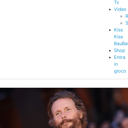
Tv
Video
R
S
Kiss
Kiss
BauBa
Shop
Entra
in
gioco