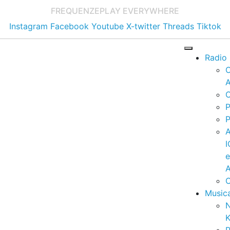
FREQUENZE
PLAY EVERYWHERE
Instagram
Facebook
Youtube
X-twitter
Threads
Tiktok
Radio
A
C
P
P
I
A
C
Music
K