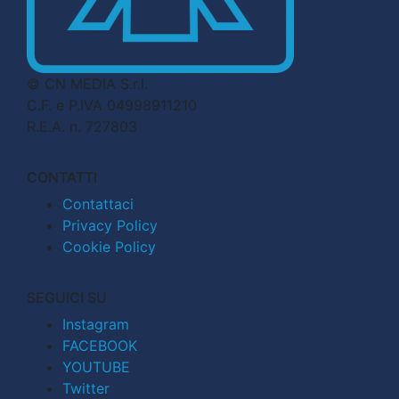
© CN MEDIA S.r.l.
C.F. e P.IVA 04998911210
R.E.A. n. 727803
CONTATTI
Contattaci
Privacy Policy
Cookie Policy
SEGUICI SU
Instagram
FACEBOOK
YOUTUBE
Twitter