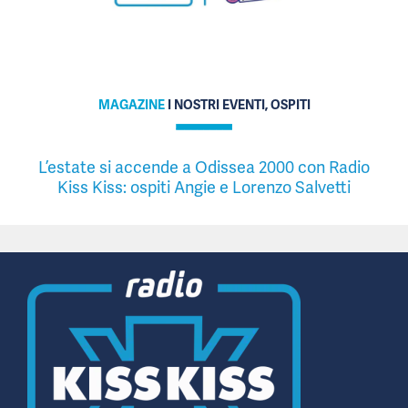
MAGAZINE
I NOSTRI EVENTI, OSPITI
L’estate si accende a Odissea 2000 con Radio
Kiss Kiss: ospiti Angie e Lorenzo Salvetti