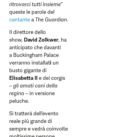
ritrovarci tutti insieme
”
queste le parole del
cantante
a
The Guardian.
Il direttore dello
show,
David Zolkwer
, ha
anticipato che davanti
a Buckingham Palace
verranno installat
i
un
busto gigante di
Elisabetta II
e dei corgis
–
gli amati cani della
regina
– in versione
peluche.
Si tratterà dell’evento
reale più grande di
sempre e vedrà coinvolte
moltissime persone.