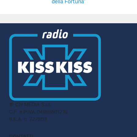
della Fortuna”
© CN MEDIA S.r.l.
C.F. e P.IVA 04998911210
R.E.A. n. 727803
CONTATTI