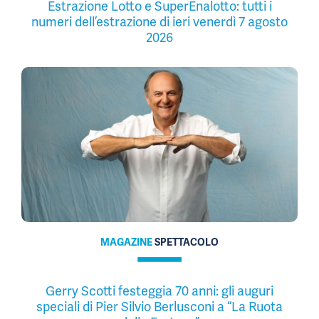
Estrazione Lotto e SuperEnalotto: tutti i
numeri dell’estrazione di ieri venerdì 7 agosto
2026
MAGAZINE
SPETTACOLO
Gerry Scotti festeggia 70 anni: gli auguri
speciali di Pier Silvio Berlusconi a “La Ruota