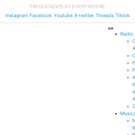
FREQUENZE
PLAY EVERYWHERE
Instagram
Facebook
Youtube
X-twitter
Threads
Tiktok
Radio
A
C
P
P
I
A
C
Music
K