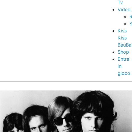
Tv
Video
R
S
Kiss
Kiss
BauBa
Shop
Entra
in
gioco