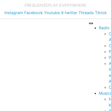
FREQUENZE
PLAY EVERYWHERE
Instagram
Facebook
Youtube
X-twitter
Threads
Tiktok
Radio
A
C
P
P
I
A
C
Music
K