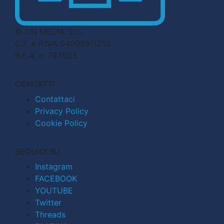
© CN MEDIA S.r.l.
C.F. e P.IVA 04998911210
R.E.A. n. 727803
CONTATTI
Contattaci
Privacy Policy
Cookie Policy
SEGUICI SU
Instagram
FACEBOOK
YOUTUBE
Twitter
Threads