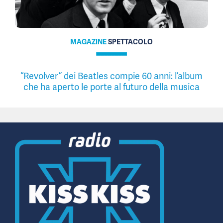
MAGAZINE
SPETTACOLO
“Revolver” dei Beatles compie 60 anni: l’album
che ha aperto le porte al futuro della musica