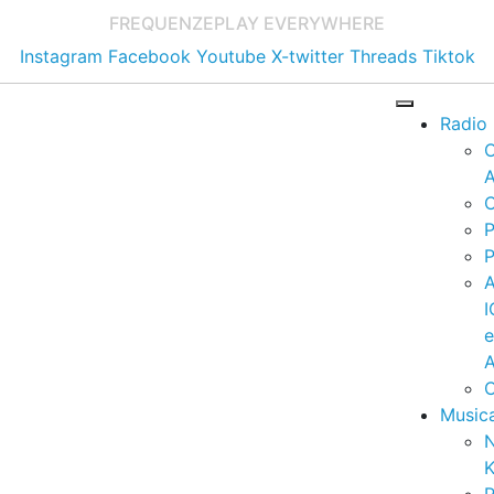
FREQUENZE
PLAY EVERYWHERE
Instagram
Facebook
Youtube
X-twitter
Threads
Tiktok
Radio
A
C
P
P
I
A
C
Music
K