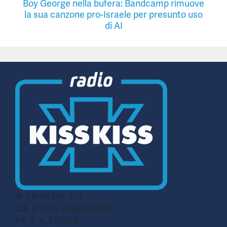
Boy George nella bufera: Bandcamp rimuove
la sua canzone pro-Israele per presunto uso
di AI
© CN MEDIA S.r.l.
C.F. e P.IVA 04998911210
R.E.A. n. 727803