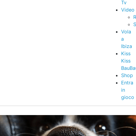
Tv
Video
R
S
Vola
a
Ibiza
Kiss
Kiss
BauBa
Shop
Entra
in
gioco