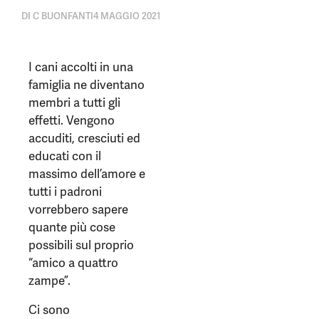
DI
C BUONFANTI
4 MAGGIO 2021
I cani accolti in una
famiglia ne diventano
membri a tutti gli
effetti. Vengono
accuditi, cresciuti ed
educati con il
massimo dell’amore e
tutti i padroni
vorrebbero sapere
quante più cose
possibili sul proprio
“amico a quattro
zampe”.
Ci sono