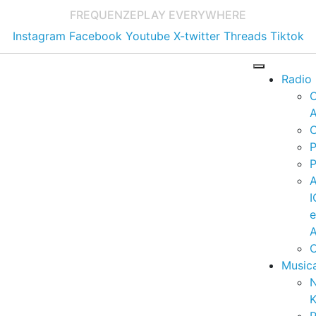
FREQUENZE
PLAY EVERYWHERE
Instagram
Facebook
Youtube
X-twitter
Threads
Tiktok
Radio
A
C
P
P
I
A
C
Music
K