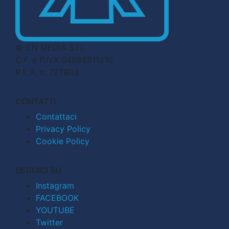
© CN MEDIA S.r.l.
C.F. e P.IVA 04998911210
R.E.A. n. 727803
CONTATTI
Contattaci
Privacy Policy
Cookie Policy
SEGUICI SU
Instagram
FACEBOOK
YOUTUBE
Twitter