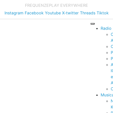
FREQUENZE
PLAY EVERYWHERE
Instagram
Facebook
Youtube
X-twitter
Threads
Tiktok
Radio
A
C
P
P
I
A
C
Music
K