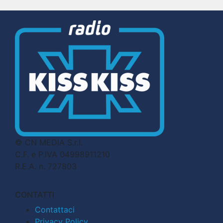
© CN MEDIA S.r.l.
C.F. e P.IVA 04998911210
R.E.A. n. 727803
CONTATTI
Contattaci
Privacy Policy