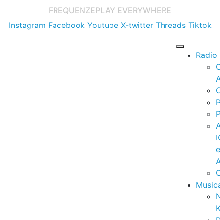
FREQUENZE
PLAY EVERYWHERE
Instagram
Facebook
Youtube
X-twitter
Threads
Tiktok
Radio
A
C
P
P
I
A
C
Music
K