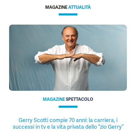
MAGAZINE
ATTUALITÀ
MAGAZINE
SPETTACOLO
Gerry Scotti compie 70 anni: la carriera, i
successi in tv e la vita privata dello “zio Gerry”