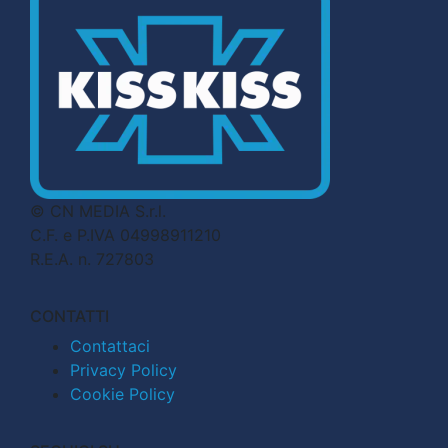
© CN MEDIA S.r.l.
C.F. e P.IVA 04998911210
R.E.A. n. 727803
CONTATTI
Contattaci
Privacy Policy
Cookie Policy