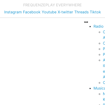
FREQUENZE
PLAY EVERYWHERE
Instagram
Facebook
Youtube
X-twitter
Threads
Tiktok
Radio
A
C
P
P
I
A
C
Music
K