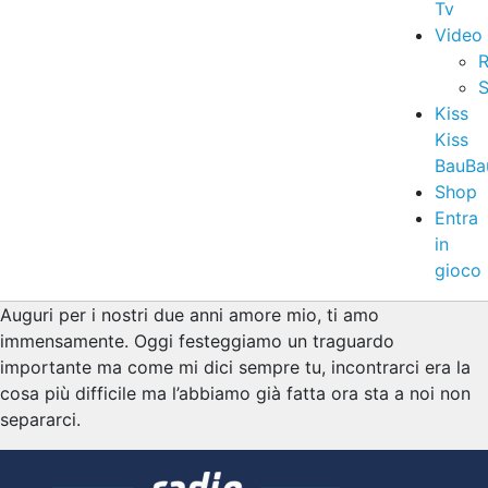
Tv
Video
R
S
Kiss
Kiss
BauBa
Shop
Entra
in
gioco
Auguri per i nostri due anni amore mio, ti amo
immensamente. Oggi festeggiamo un traguardo
importante ma come mi dici sempre tu, incontrarci era la
cosa più difficile ma l’abbiamo già fatta ora sta a noi non
separarci.