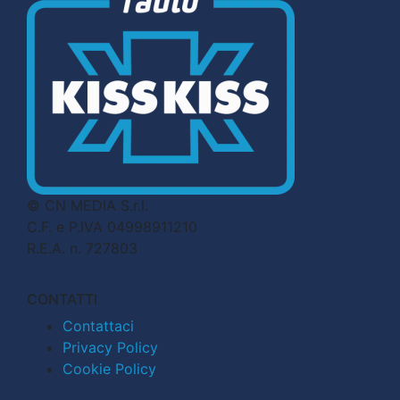
© CN MEDIA S.r.l.
C.F. e P.IVA 04998911210
R.E.A. n. 727803
CONTATTI
Contattaci
Privacy Policy
Cookie Policy