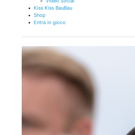
Video Social
Kiss Kiss BauBau
Shop
Entra in gioco