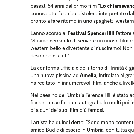
passati 54 anni dal primo film “
Lo chiamavano
conosciuto l’iconico pistolero interpretato dal
pronto a fare ritorno in uno spaghetti western
L’anno scorso al
Festival SpencerHill
l’attore
“Stiamo cercando di scrivere un nuovo film e 
western bello e divertente ci riusciremo! Non è
desiderio ci aiuti”.
La conferma ufficiale del ritorno di Trinità è g
una nuova piscina ad
Amelia
, intitolata al gr
ha recitato in innumerevoli film, anche a livell
Nel paesino dell’Umbria Terence Hill è stato ac
fila per un selfie o un autografo. In molti po
di alcuni dei suoi film più famosi.
L’artista ha quindi detto: “Sono molto contento
amico Bud e di essere in Umbria, con tutta qu