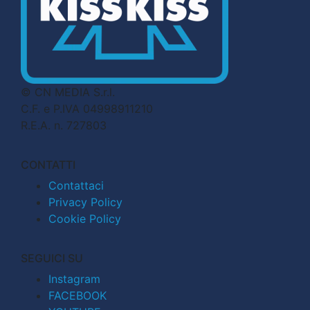
© CN MEDIA S.r.l.
C.F. e P.IVA 04998911210
R.E.A. n. 727803
CONTATTI
Contattaci
Privacy Policy
Cookie Policy
SEGUICI SU
Instagram
FACEBOOK