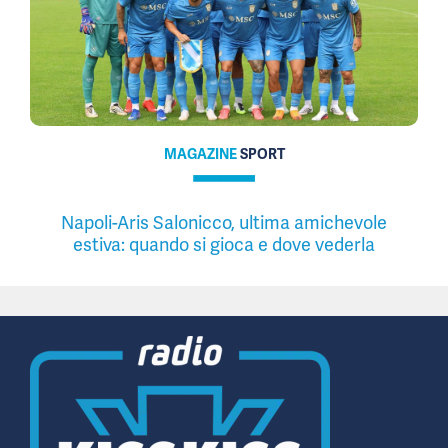
MAGAZINE
SPORT
Napoli-Aris Salonicco, ultima amichevole
estiva: quando si gioca e dove vederla