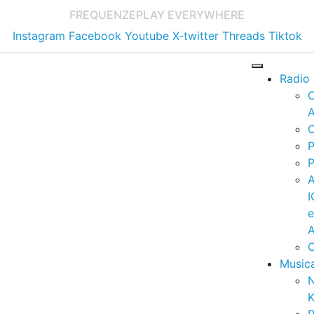
FREQUENZE
PLAY EVERYWHERE
Instagram
Facebook
Youtube
X-twitter
Threads
Tiktok
Radio
A
C
P
P
I
A
C
Music
K