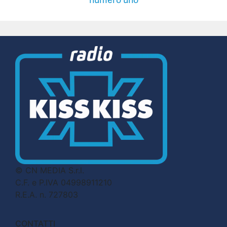
© CN MEDIA S.r.l.
C.F. e P.IVA 04998911210
R.E.A. n. 727803
CONTATTI