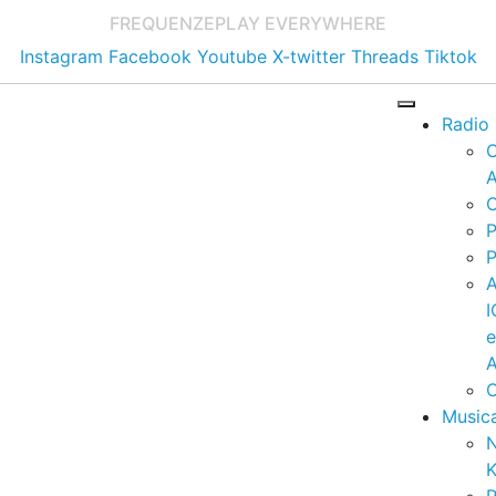
FREQUENZE
PLAY EVERYWHERE
Instagram
Facebook
Youtube
X-twitter
Threads
Tiktok
Radio
A
C
P
P
I
A
C
Music
K