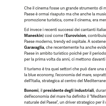
Che il cinema fosse un grande strumento di m
Paese è ormai risaputo ma che anche la musi
promozione turistica, come il cinema, era me
Ed invece i recenti successi dei cantanti italian
Maneskin
) così come l’
Eurovision
, contribui
Paese moderno, trendy ed ospitale. A sostener
Garavaglia
, che recentemente ha anche eviden
Paese in ambito turistico poiché per il periodo 
per la prima volta da anni, ci mettono davanti
Il turismo è tra quei settori che può dare un
la blue economy, l’economia del mare, sopratt
dell’Italia, strategica al centro del Mediterrane
Bonomi
, il
presidente degli industriali
, duran
dell’economia del mare ha definito il “Medite
naturale del Paese”, un driver strategico per il 