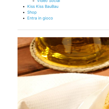
Video Social
Kiss Kiss BauBau
Shop
Entra in gioco