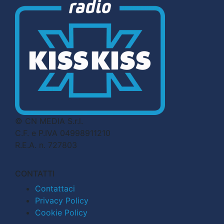
© CN MEDIA S.r.l.
C.F. e P.IVA 04998911210
R.E.A. n. 727803
CONTATTI
Contattaci
Privacy Policy
Cookie Policy