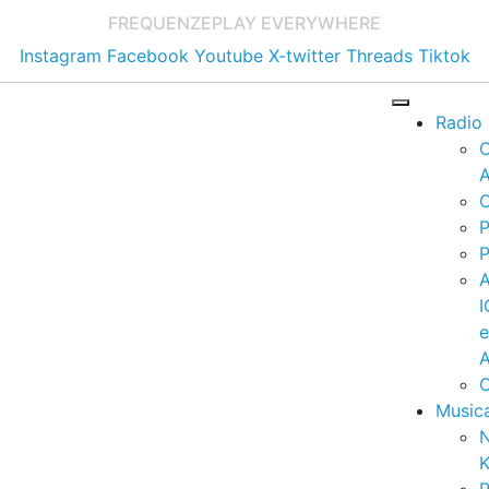
FREQUENZE
PLAY EVERYWHERE
Instagram
Facebook
Youtube
X-twitter
Threads
Tiktok
Radio
A
C
P
P
I
A
C
Music
K