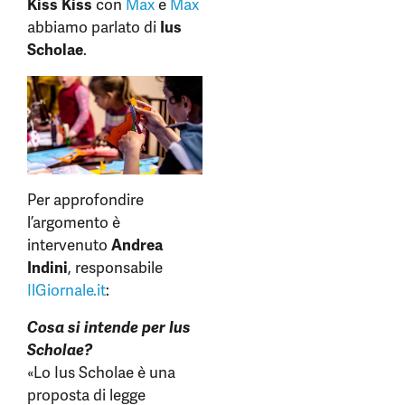
Kiss Kiss
con
Max
e
Max
abbiamo parlato di
Ius
Scholae
.
Per approfondire
l’argomento è
intervenuto
Andrea
Indini
, responsabile
IlGiornale.it
:
Cosa si intende per Ius
Scholae?
«Lo Ius Scholae è una
proposta di legge