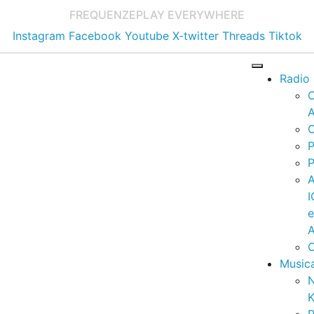
FREQUENZE
PLAY EVERYWHERE
Instagram
Facebook
Youtube
X-twitter
Threads
Tiktok
Radio
A
C
P
P
I
A
C
Music
K