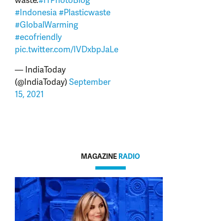
waste.
#ITPhotoBlog
#Indonesia
#Plasticwaste
#GlobalWarming
#ecofriendly
pic.twitter.com/IVDxbpJaLe
— IndiaToday
(@IndiaToday)
September
15, 2021
MAGAZINE
RADIO