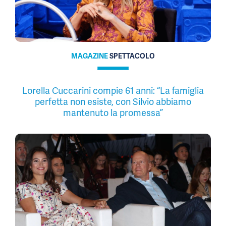
MAGAZINE
SPETTACOLO
Lorella Cuccarini compie 61 anni: “La famiglia
perfetta non esiste, con Silvio abbiamo
mantenuto la promessa”