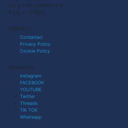
C.F. e P.IVA 04998911210
R.E.A. n. 727803
CONTATTI
Contattaci
Privacy Policy
Cookie Policy
SEGUICI SU
Instagram
FACEBOOK
YOUTUBE
Twitter
Threads
TIK TOK
Whatsapp