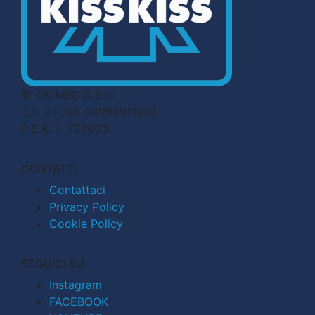
© CN MEDIA S.r.l.
C.F. e P.IVA 04998911210
R.E.A. n. 727803
CONTATTI
Contattaci
Privacy Policy
Cookie Policy
SEGUICI SU
Instagram
FACEBOOK