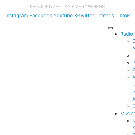
FREQUENZE
PLAY EVERYWHERE
Instagram
Facebook
Youtube
X-twitter
Threads
Tiktok
Radio
A
C
P
P
I
A
C
Music
K