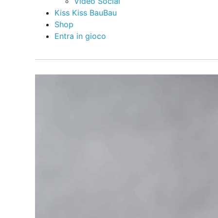
Video Social
Kiss Kiss BauBau
Shop
Entra in gioco