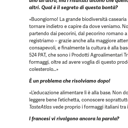
uno all’altro, ma i risultati dicono che quello
altri. Qual è il segreto di questa bontà?
«Buongiorno! La grande biodiversità casearia
tornare indietro e capire da dove veniamo. No
partendo dai pecorini, dal pecorino romano a t
registriamo – grazie anche alla maggiore atten
consapevoli, e finalmente la cultura è alla ba
524 PAT, che sono i Prodotti Agroalimentari T
formaggi, oltre ad avere voglia di questo prodo
colesterolo…»
È un problema che risolviamo dopo!
«L’educazione alimentare lì è alla base. Non
leggere bene l’etichetta, conoscere soprattutto
TasteAtlas
vede proprio i formaggi italiani tra 
I francesi vi rivolgono ancora la parola?