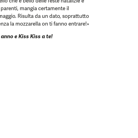
ello che è bello delle feste natalizie è
 parenti, mangia certamente il
rmaggio. Risulta da un dato, soprattutto
za la mozzarella on ti fanno entrare!»
 anno e Kiss Kiss a te!