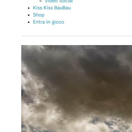
Video Social
Kiss Kiss BauBau
Shop
Entra in gioco