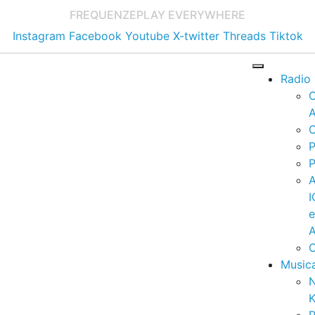
FREQUENZE
PLAY EVERYWHERE
Instagram
Facebook
Youtube
X-twitter
Threads
Tiktok
Radio
A
C
P
P
I
A
C
Music
K