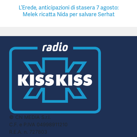
L’Erede, anticipazioni di stasera 7 agosto:
Melek ricatta Nida per salvare Serhat
© CN MEDIA S.r.l.
C.F. e P.IVA 04998911210
R.E.A. n. 727803