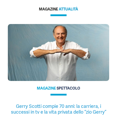
MAGAZINE
ATTUALITÀ
MAGAZINE
SPETTACOLO
Gerry Scotti compie 70 anni: la carriera, i
successi in tv e la vita privata dello “zio Gerry”