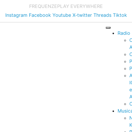
FREQUENZE
PLAY EVERYWHERE
Instagram
Facebook
Youtube
X-twitter
Threads
Tiktok
Radio
A
C
P
P
I
A
C
Music
K