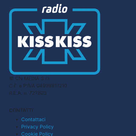
© CN MEDIA S.r.l.
C.F. e P.IVA 04998911210
R.E.A. n. 727803
CONTATTI
Contattaci
Privacy Policy
Cookie Policy