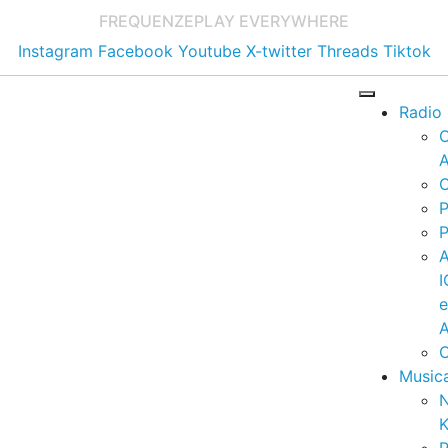
FREQUENZE
PLAY EVERYWHERE
Instagram
Facebook
Youtube
X-twitter
Threads
Tiktok
Radio
A
C
P
P
I
A
C
Music
K