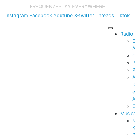
FREQUENZE
PLAY EVERYWHERE
Instagram
Facebook
Youtube
X-twitter
Threads
Tiktok
Radio
A
C
P
P
I
A
C
Music
K