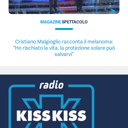
MAGAZINE
SPETTACOLO
Cristiano Malgioglio racconta il melanoma:
“Ho rischiato la vita, la protezione solare può
salvarvi”