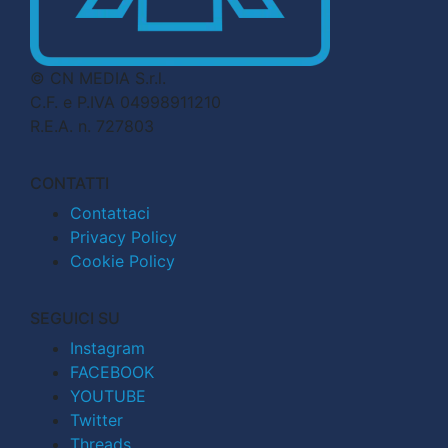
© CN MEDIA S.r.l.
C.F. e P.IVA 04998911210
R.E.A. n. 727803
CONTATTI
Contattaci
Privacy Policy
Cookie Policy
SEGUICI SU
Instagram
FACEBOOK
YOUTUBE
Twitter
Threads