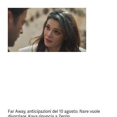
Far Away, anticipazioni del 10 agosto: Nare vuole
divorziare, Kaya rinuncia a Zerrin