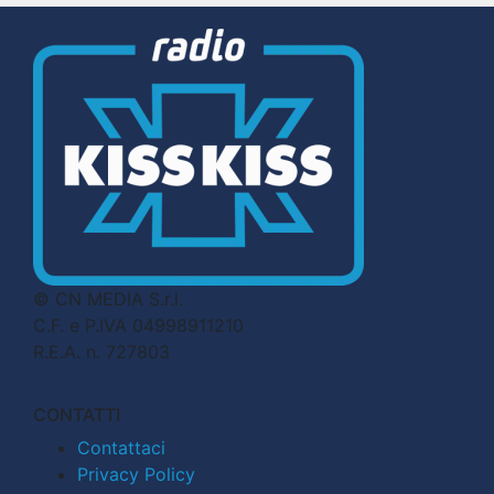
© CN MEDIA S.r.l.
C.F. e P.IVA 04998911210
R.E.A. n. 727803
CONTATTI
Contattaci
Privacy Policy