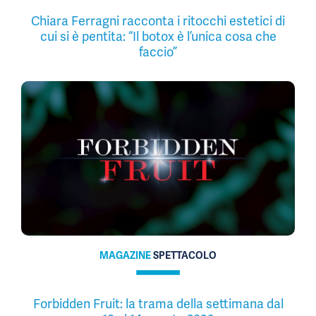
Chiara Ferragni racconta i ritocchi estetici di
cui si è pentita: “Il botox è l’unica cosa che
faccio”
MAGAZINE
SPETTACOLO
Forbidden Fruit: la trama della settimana dal