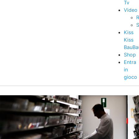
Tv
Video
R
S
Kiss
Kiss
BauBa
Shop
Entra
in
gioco