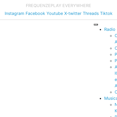
FREQUENZE
PLAY EVERYWHERE
Instagram
Facebook
Youtube
X-twitter
Threads
Tiktok
Radio
A
C
P
P
I
A
C
Music
K